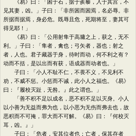
《易》曰：「困于石，据于蒺藜，入于其宫，不
见其妻，凶。」子曰：「非所困而困焉，名必辱。非
所据而据焉，身必危。既辱且危，死期将至，妻其可
得见耶！」
《易》曰：「公用射隼于高墉之上，获之，无不
利。」子曰：「隼者，禽也；弓矢者，器也；射之
者，人也。君子藏器于身，待时而动，何不利之有？
动而不括，是以出而有获，语成器而动者也。」
子曰：「小人不耻不仁，不畏不义，不见利不
劝，不威不惩。小惩而不诫，此小人之福也。《易》
曰：『履校灭趾，无咎。』此之谓也。」
「善不积不足以成名，恶不积不足以灭身。小人
以小善为无益而弗为也，以小恶为无伤而弗去也，故
恶积而不可掩，罪大而不可解。《易》曰：『何校灭
耳，凶。』」
子曰：「危者，安其位者也；亡者，保其存者