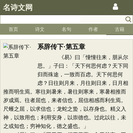
名诗文网
首页
诗文
名句
作者
古籍
系辞传下·第五章
《易》曰「憧憧往来，朋从尔
思。」子曰：「天下何思何虑？天下同
归而殊途，一致而百虑。天下何思何
虑？日往则月来，月往则日来，日月相
推而明生焉。寒往则暑来，暑往则寒来，寒暑相推而
岁成焉。往者屈也，来者信也，屈信相感而利生焉。
尺蠖之屈，以求信也；龙蛇之蛰，以存身也。精义入
神，以致用也；利用安身，以崇德也。过此以往，未
之或知也；穷神知化，德之盛也。」