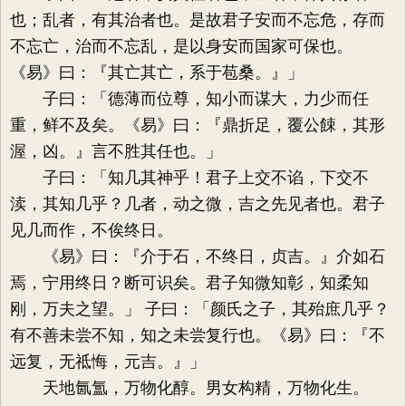
也；乱者，有其治者也。是故君子安而不忘危，存而
不忘亡，治而不忘乱，是以身安而国家可保也。
《易》曰：『其亡其亡，系于苞桑。』」
子曰：「德薄而位尊，知小而谋大，力少而任
重，鲜不及矣。《易》曰：『鼎折足，覆公餗，其形
渥，凶。』言不胜其任也。」
子曰：「知几其神乎！君子上交不谄，下交不
渎，其知几乎？几者，动之微，吉之先见者也。君子
见几而作，不俟终日。
《易》曰：『介于石，不终日，贞吉。』介如石
焉，宁用终日？断可识矣。君子知微知彰，知柔知
刚，万夫之望。」 子曰：「颜氏之子，其殆庶几乎？
有不善未尝不知，知之未尝复行也。《易》曰：『不
远复，无祗悔，元吉。』」
天地氤氲，万物化醇。男女构精，万物化生。